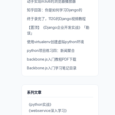
动手实现m3u8的浏览器播放器
知乎回答：你是如何学习Django的
终于录完了，112G的Django视频教程
【置顶】《Django企业开发实战》「勘
误」
使用virtualenv创建虚拟python环境
python项目练习四：新闻聚合
backbone.js入门教程PDF下载
Backbone.js入门学习笔记目录
系列文章
《python实战》
《webservice深入学习》