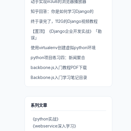
动手实现m3u8的浏览器播放器
知乎回答：你是如何学习Django的
终于录完了，112G的Django视频教程
【置顶】《Django企业开发实战》「勘
误」
使用virtualenv创建虚拟python环境
python项目练习四：新闻聚合
backbone.js入门教程PDF下载
Backbone.js入门学习笔记目录
系列文章
《python实战》
《webservice深入学习》