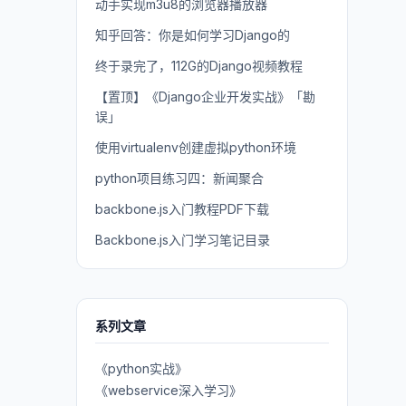
动手实现m3u8的浏览器播放器
知乎回答：你是如何学习Django的
终于录完了，112G的Django视频教程
【置顶】《Django企业开发实战》「勘
误」
使用virtualenv创建虚拟python环境
python项目练习四：新闻聚合
backbone.js入门教程PDF下载
Backbone.js入门学习笔记目录
系列文章
《python实战》
《webservice深入学习》