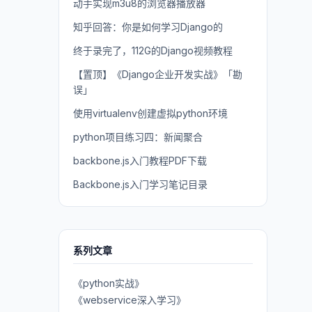
动手实现m3u8的浏览器播放器
知乎回答：你是如何学习Django的
终于录完了，112G的Django视频教程
【置顶】《Django企业开发实战》「勘
误」
使用virtualenv创建虚拟python环境
python项目练习四：新闻聚合
backbone.js入门教程PDF下载
Backbone.js入门学习笔记目录
系列文章
《python实战》
《webservice深入学习》