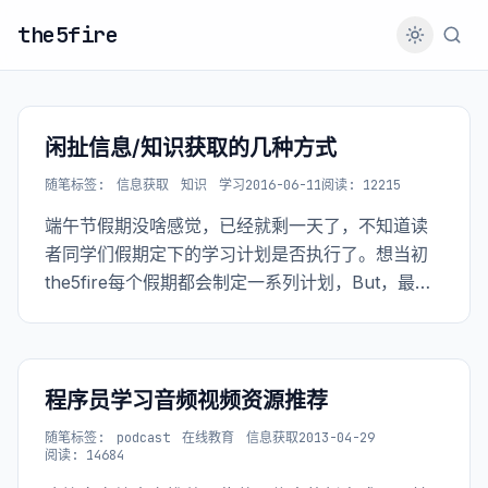
the5fire
闲扯信息/知识获取的几种方式
随笔
标签:
信息获取
知识
学习
2016-06-11
阅读: 12215
端午节假期没啥感觉，已经就剩一天了，不知道读
者同学们假期定下的学习计划是否执行了。想当初
the5fire每个假期都会制定一系列计划，But，最后
发现都是计划赶不上变化，于是也不在制定什么计
划了，有时间还是按照大的计划表形式，看看前端
的东西，对比下后端的东西。 比如今天看到
《Javascript高级程序设计》关于JS垃圾回收的部
程序员学习音频视频资源推荐
分（GC），使用“标记清除”的方式，另外说了“引用
随笔
标签:
podcast
在线教育
信息获取
2013-04-29
计数”机制的缺点，于是the5fire又跑去看了Python
阅读: 14684
中关于GC更详细的介绍，因此Python就是用的引用