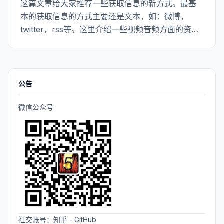
这篇文章给大家推荐一些获取信息的新方式。最基
计数，这种方式的缺点是无法循环引用。但是
本的获取信息的方式主要还是文本，如：微博，
Python在引用计数的基础上又使用了标记清除和分
twitter，rss等。这里介绍一些视频音频方面的资源
代收集的方式。具体GC的集中策略，各自优缺点，
或方式。 podcast -------------------- 从开始使用
以后详细学习后分享给大家，这里不多做介绍。
ipad之后，我发现有一个podcast的应用，很不错。
比起高中时留恋过的收音机有更高的收听价值。因
为这上面的资源是主动获取的。 当然，要收听
公告
podcast也不是必须要ipad或iphone才行。用
android的也可以，有两个软件可以尝试：
微信公众号
dogwatcher和beyondpod，这俩都支持搜索
podcast的功能。
社交账号：
知乎
-
GitHub