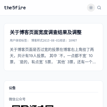
the5fire
关于博客页面宽度调查结果及调整
用户体验
标签:
博客样式
2013-08-01
阅读: 10907
关于博客页面是否过宽的投票在博客右上角挂了两
天，共计有19人投票。 其中 `不，一点都不宽` 10
票， `是的，有点宽` 5票， `其他` 3票，还有一个废
票。
公告
微信公众号