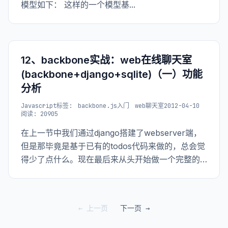
模型如下： 这样的一个模型基...
12、backbone实战：web在线聊天室
(backbone+django+sqlite)（一）功能
分析
Javascript
标签:
backbone.js入门
web聊天室
2012-04-10
阅读: 20905
在上一节中我们通过django搭建了webserver端，
但是那毕竟是基于已有的todos代码来做的，总会觉
得少了点什么。现在最后来从头开始做一个完整的
实例，来体验一把backbone在开发过程中的使用。
这个实战项目我把它叫做webchat（web在线聊天
室），使用技术就
← 上一页
下一页 →