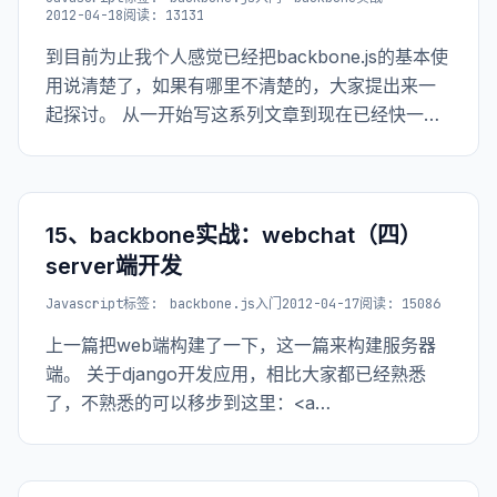
2012-04-18
阅读: 13131
到目前为止我个人感觉已经把backbone.js的基本使
用说清楚了，如果有哪里不清楚的，大家提出来一
起探讨。 从一开始写这系列文章到现在已经快一个
月了，一开始接触到觉得这个很不错，但是中文资
料太少了，所以就萌生了写一系列基础的文章，让
其他人在学习这个框架的时候多些参考资料，
15、backbone实战：webchat（四）
server端开发
Javascript
标签:
backbone.js入门
2012-04-17
阅读: 15086
上一篇把web端构建了一下，这一篇来构建服务器
端。 关于django开发应用，相比大家都已经熟悉
了，不熟悉的可以移步到这里：<a
href="http://www.the5fire.net/11-backbone-
todos-djangowebserver.html" ti