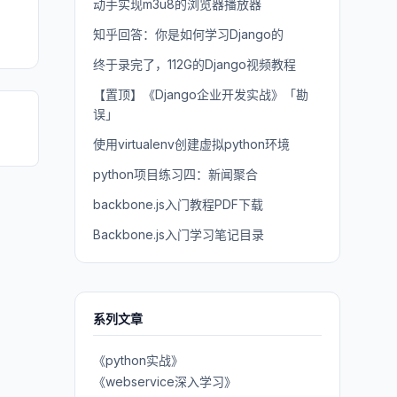
动手实现m3u8的浏览器播放器
知乎回答：你是如何学习Django的
终于录完了，112G的Django视频教程
【置顶】《Django企业开发实战》「勘
误」
使用virtualenv创建虚拟python环境
python项目练习四：新闻聚合
backbone.js入门教程PDF下载
Backbone.js入门学习笔记目录
系列文章
《python实战》
《webservice深入学习》