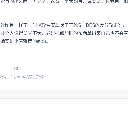
么能写的出来呢，再说了，这么一个大题目，说实话，以我目前
计题目一样了。叫《软件实现对于三轮S—DES的差分攻击》，
不过个人觉得意义不大，老是把那些旧的东西拿出来自己也不会
个确实是个有难度的问题。
---- EOF ----
众号：Python程序员杂谈