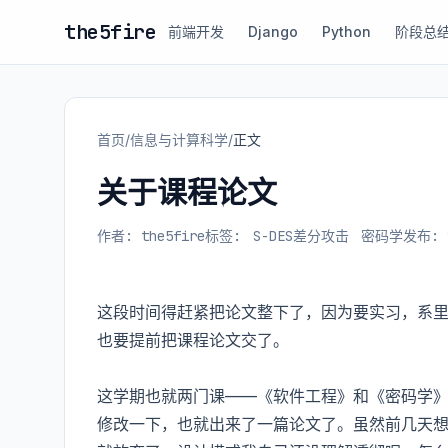
the5fire
前端开发
Django
Python
阶段总
首页
/
信息与计算科学
/
正文
关于课程论文
作者: the5fire
标签:
S-DES差分攻击
密码学
发布: 2
这段时间得赶紧把论文整下了，因为要实习，系
也要提前把课程论文交了。
这学期也就两门课——《软件工程》和《密码学
修改一下，也就出来了一篇论文了。虽然前几天