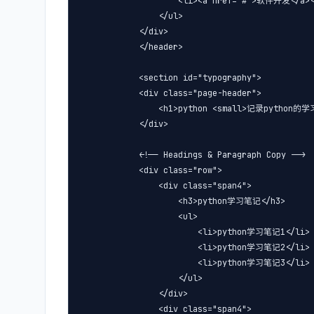
                    <li><a href="#">软件开发</a></
                </ul>

            </div>

            </header>

            <section id="typography">

            <div class="page-header">

                <h1>python <small>记录python的学
            </div>

            <!-- Headings & Paragraph Copy -->

            <div class="row">

                <div class="span4">

                    <h3>python学习笔记</h3>

                    <ul>

                        <li>python学习笔记1</li>

                        <li>python学习笔记2</li>

                        <li>python学习笔记3</li>

                    </ul>

                </div>

                <div class="span4">
