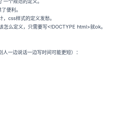
行了一个规范的定义。
提供了便利。
设计，css样式的定义发愁。
怎么定义，只需要写<!DOCTYPE html>就ok。
别人一边说话一边写时间可能更短）：