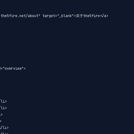
.the5fire.net/about" target="_blank">关于the5fire</a>

="overview">



li>

li>

>



li>
