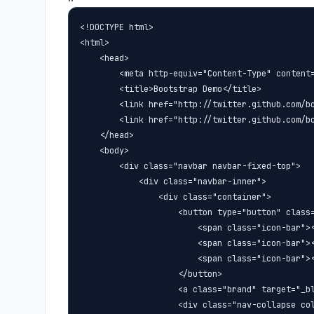
<!DOCTYPE html>

<html>

    <head>

        <meta http-equiv="Content-Type" content=
        <title>Bootstrap Demo</title>

        <link href="http://twitter.github.com/bo
        <link href="http://twitter.github.com/bo
    </head>

    <body>

        <div class="navbar navbar-fixed-top">

            <div class="navbar-inner">

                <div class="container">

                    <button type="button" class=
                        <span class="icon-bar"><
                        <span class="icon-bar"><
                        <span class="icon-bar"><
                    </button>

                    <a class="brand" target="_bl
                    <div class="nav-collapse col