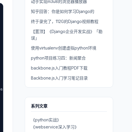
动手实现m3u8的浏览器播放器
知乎回答：你是如何学习Django的
终于录完了，112G的Django视频教程
【置顶】《Django企业开发实战》「勘
误」
使用virtualenv创建虚拟python环境
python项目练习四：新闻聚合
backbone.js入门教程PDF下载
Backbone.js入门学习笔记目录
se">

系列文章
《python实战》
《webservice深入学习》