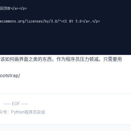
返回顶部</a></p>

ommons.org/licenses/by/3.0/">CC BY 3.0</a>.</p>

虑该如何画界面之类的东西，作为程序员压力顿减。只需要用
ootstrap/
---- EOF ----
众号：Python程序员杂谈