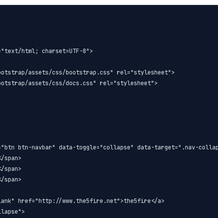
"text/html; charset=UTF-8">

otstrap/assets/css/bootstrap.css" rel="stylesheet">

otstrap/assets/css/docs.css" rel="stylesheet">

"btn btn-navbar" data-toggle="collapse" data-target=".nav-collap
/span>

/span>

/span>

ank" href="http://www.the5fire.net">the5fire</a>

lapse">
