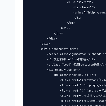
                        <ul class="nav">

                            <li class="">

                            <a href="http://www
                            </li>

                        </ul>

                    </div>

                </div>

            </div>

        </div>

        <div class="container">

            <header class="jumbotron subhead" id
            <h1>欢迎来到the5fire的博客</h1>

            <p class="lead">使用Bootstrap构建</p>
            <div class="subnav">

                <ul class="nav nav-pills">

                    <li><a href="#">python</a></
                    <li><a href="#">django</a></
                    <li><a href="#">java</a></li
                    <li><a href="#">读书</a></li>
                    <li><a href="#">设计模式</a></