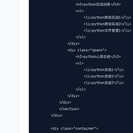
                    <h3>python实战训练</h3>

                    <ul>

                        <li>python爬虫实战1</li>

                        <li>python爬虫实战2</li>

                        <li>python文件管理1</li>

                    </ul>

                </div>

                <div class="span4">

                    <h3>python心得总结</h3>

                    <ul>

                        <li>python总结1</li>

                        <li>python总结2</li>

                        <li>python总结3</li>

                    </ul>

                </div>

            </div>

            </section>

        </div>

        <div class="container">
