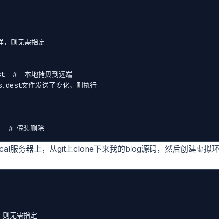
户一样，则无需指定

.dest  #  本地拷贝到远端

osts.dest文件发送了变化，则执行

l服务器上，从git上clone下来我的blog源码，然后创建虚拟
样，则无需指定
