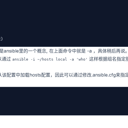
是ansible里的一个概念, 在上面命令中就是 -a ，具体稍后再说
可以通过
这样根据组名指定
ansible
-i
~/hosts local
-a
'who'
会从该配置中加载hosts配置，因此可以通过修改.ansible.cfg来指