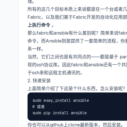
理。
所有的这几个目标本质上来说都是在一个台或者
Fabric，以及我们基于Fabric开发的自动化应
上执行命令
。
那么fabric和ansible有什么差别呢？简单来说
命令，而Ansible则是提供了一套简单的流程
系一样。
当然，它们之间也是有共同点的——都是基于
pa
现的ssh协议库。因此fabric和ansible还有一
于ssh来和远程主机通讯的。
2. 快速安装
上面简单介绍了下这是个什么东西，怎么安装呢？也很简
sudo esay_install ansible

# 或者

你也可以从github上clone最新版本，然后安装。