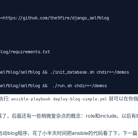
=https://github.com/the5fire/django_selfblog

log/requirements.txt

elfblog/selfblog && ./init_database.sh chdir=~/demos

执行:
就可以在你
ansible-playbook
deploy-blog-simple.yml
了，后面还有一些稍微复杂点的概念：role和include。以后有
启动blog程序，花了小半天时间把ansible的代码看了下，下一篇