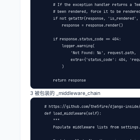
        # If the exception handler returns a Tem
        # been rendered, force it to be rendered
        if not getattr(response, 'is_rendered', 
            response = response.render()

        if response.status_code == 404:

            logger.warning(

                'Not Found: %s', request.path,

                extra={'status_code': 404, 'requ
            )

3 被包装的 _middleware_chain
    # https://github.com/the5fire/django-inside/
    def load_middleware(self):

        """

        Populate middleware lists from settings.