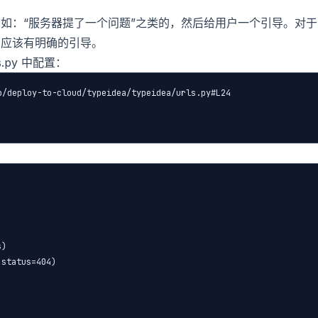
如：“服务器提了一个问题”之类的，然后给用户一个引导。对于
，应该有明确的引导。
.py 中配置：
deploy-to-cloud/typeidea/typeidea/urls.py#L24



)

status=404)


