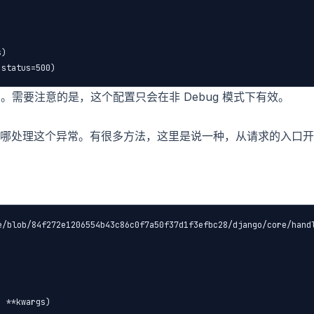
)

需要注意的是，这个配置只会在非 Debug 模式下有效。
能会在哪处理这个异常。有很多方法，这里是说一种，从请求的入口开
blob/84f272e1206554b43c86c0f7a50f37d1f3efbc28/django/core/handl
 **kwargs)
