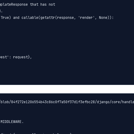
plateResponse that has not

.

True) and callable(getattr(response, 'render', None)):

est': request},

blob/84f272e1206554b43c86c0f7a50f37d1f3efbc28/django/core/handle
MIDDLEWARE.
