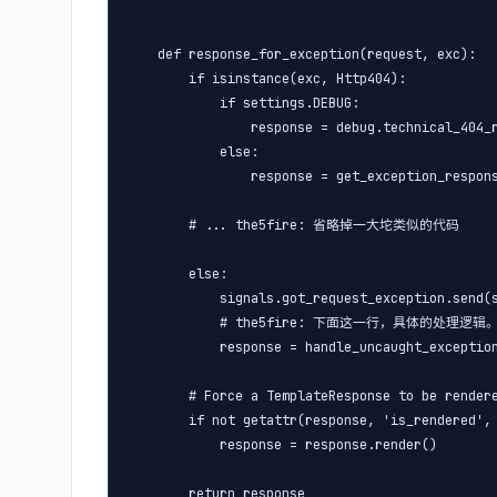
    def response_for_exception(request, exc):

        if isinstance(exc, Http404):

            if settings.DEBUG:

                response = debug.technical_404_r
            else:

                response = get_exception_respons
        # ... the5fire: 省略掉一大坨类似的代码

        else:

            signals.got_request_exception.send(s
            # the5fire: 下面这一行，具体的处理逻辑。
            response = handle_uncaught_exception
        # Force a TemplateResponse to be rendere
        if not getattr(response, 'is_rendered', 
            response = response.render()
