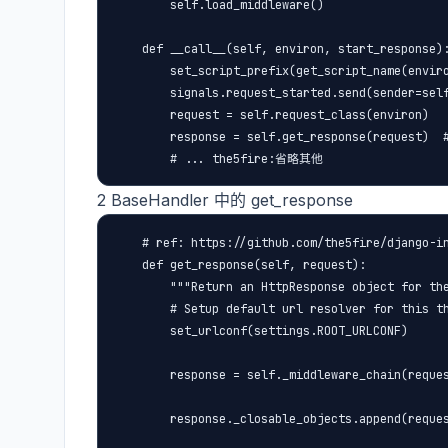
        self.load_middleware()

    def __call__(self, environ, start_response):
        set_script_prefix(get_script_name(enviro
        signals.request_started.send(sender=self
        request = self.request_class(environ)

        response = self.get_response(request) 
2 BaseHandler 中的 get_response
    # ref: https://github.com/the5fire/django-in
    def get_response(self, request):

        """Return an HttpResponse object for the
        # Setup default url resolver for this th
        set_urlconf(settings.ROOT_URLCONF)

        response = self._middleware_chain(requ
        response._closable_objects.append(reques