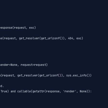
esponse(request, exc)

e(request, get_resolver(get_urlconf()), 404, exc)

ender=None, request=request)



(request, get_resolver(get_urlconf()), sys.exc_info())

d.

True) and callable(getattr(response, 'render', None)):
