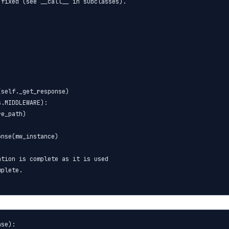
fixed (see __call__ in subclasses).

self._get_response)

.MIDDLEWARE):

e_path)

nse(mw_instance)

tion is complete as it is used

plete.

se):
