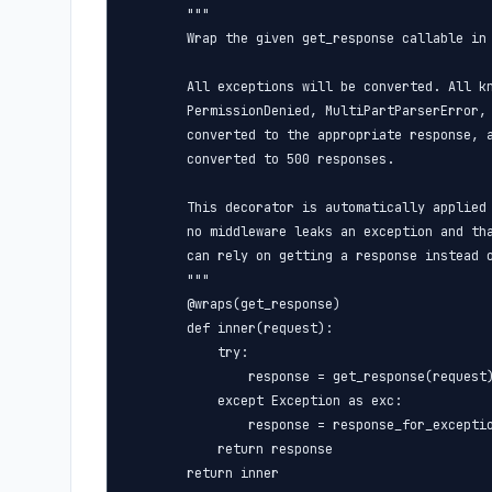
        """

        Wrap the given get_response callable in 
        All exceptions will be converted. All kn
        PermissionDenied, MultiPartParserError, 
        converted to the appropriate response, a
        converted to 500 responses.

        This decorator is automatically applied 
        no middleware leaks an exception and tha
        can rely on getting a response instead o
        """

        @wraps(get_response)

        def inner(request):

            try:

                response = get_response(request)
            except Exception as exc:

                response = response_for_except
            return response

        return inner
