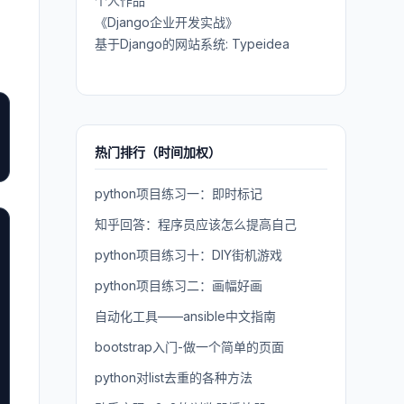
个人作品
《Django企业开发实战》
基于Django的网站系统: Typeidea
热门排行（时间加权）
python项目练习一：即时标记
知乎回答：程序员应该怎么提高自己
python项目练习十：DIY街机游戏
python项目练习二：画幅好画
自动化工具——ansible中文指南
bootstrap入门-做一个简单的页面
python对list去重的各种方法