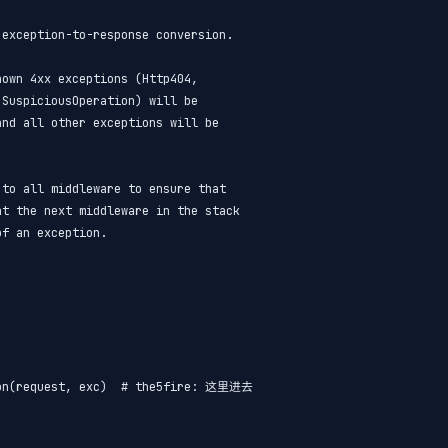
exception-to-response conversion.

own 4xx exceptions (Http404,

SuspiciousOperation) will be

nd all other exceptions will be

to all middleware to ensure that

t the next middleware in the stack

f an exception.



ion(request, exc)  # the5fire: 这里进去
