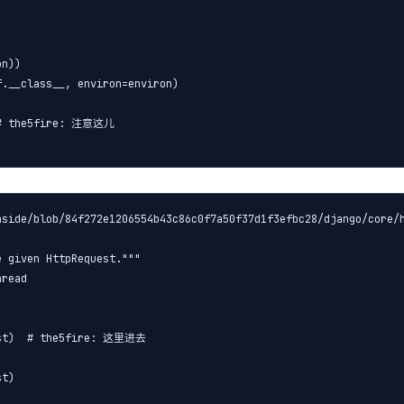


n))

.__class__, environ=environ)

 # the5fire: 注意这儿

side/blob/84f272e1206554b43c86c0f7a50f37d1f3efbc28/django/core/h
 given HttpRequest."""

read

est)  # the5fire: 这里进去

t)
