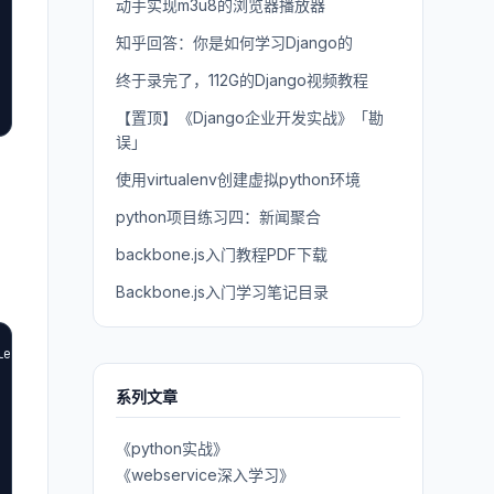
动手实现m3u8的浏览器播放器
知乎回答：你是如何学习Django的
终于录完了，112G的Django视频教程
【置顶】《Django企业开发实战》「勘
误」
使用virtualenv创建虚拟python环境
python项目练习四：新闻聚合
backbone.js入门教程PDF下载
Backbone.js入门学习笔记目录
ers/wsgi.py#L135

系列文章
《python实战》
《webservice深入学习》