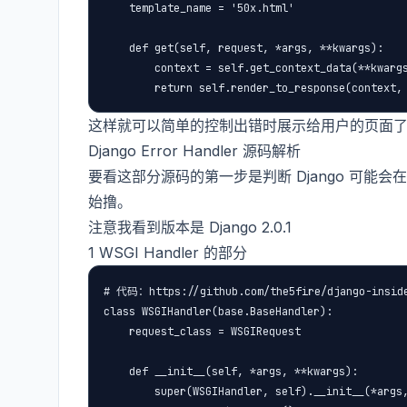
    template_name = '50x.html'

    def get(self, request, *args, **kwargs):

        context = self.get_context_data(**kwargs
这样就可以简单的控制出错时展示给用户的页面了。
Django Error Handler 源码解析
要看这部分源码的第一步是判断 Django 可
始撸。
注意我看到版本是 Django 2.0.1
1 WSGI Handler 的部分
# 代码：https://github.com/the5fire/django-inside/
class WSGIHandler(base.BaseHandler):

    request_class = WSGIRequest

    def __init__(self, *args, **kwargs):

        super(WSGIHandler, self).__init__(*args,