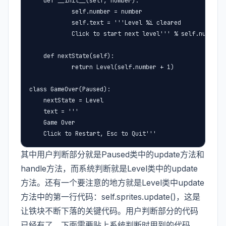
    def __init__(self, number):

            self.number = number

            self.text = '''Level %i cleared

            Click to start next level''' % self.number

    def nextState(self):

            return Level(self.number + 1)

class GameOver(Paused):

    nextState = Level

    text = '''

    Game Over

    Click to Restart, Esc to Quit'''
其中用户判断部分就是Paused类中的update方法和
handle方法，而系统判断就是Level类中的update
方法。还有一个要注意的地方就是Level类中update
方法中的第一行代码：self.sprites.update()，这是
让铁块不断下落的关键代码。用户判断部分的代码
已经有了，下面需要贴上系统判断时用到的代码.