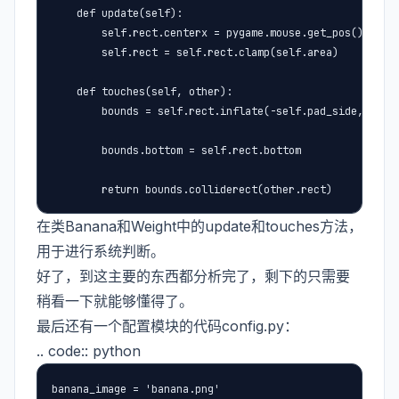
    def update(self):

        self.rect.centerx = pygame.mouse.get_pos()[0]

        self.rect = self.rect.clamp(self.area)

    def touches(self, other):

        bounds = self.rect.inflate(-self.pad_side,-self.
        bounds.bottom = self.rect.bottom

        return bounds.colliderect(other.rect)
在类Banana和Weight中的update和touches方法，
用于进行系统判断。
好了，到这主要的东西都分析完了，剩下的只需要
稍看一下就能够懂得了。
最后还有一个配置模块的代码config.py：
.. code:: python
banana_image = 'banana.png'
