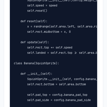
        SquishSprite.__init__(self,config.weight_image)

        self.speed = speed

        self.reset()

    def reset(self):

        x = randrange(self.area.left, self.area.right)

        self.rect.midbottom = x, 0

    def update(self):

        self.rect.top += self.speed

        self.landed = self.rect.top >= self.area.bottom

class Banana(SquishSprite):

    def __init__(self):

        SquishSprite.__init__(self, config.banana_image)
        self.rect.bottom = self.area.bottom

        self.pad_top = config.banana_pad_top

        self.pad_side = config.banana_pad_side
