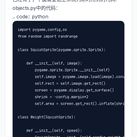
objects.py中的代码：
.. code:: python
import pygame,config,os

from random import randrange

class SquishSprite(pygame.sprite.Sprite):

    def __init__(self, image):

        pygame.sprite.Sprite.__init__(self)

        self.image = pygame.image.load(image).convert()

        self.rect = self.image.get_rect()

        screen = pygame.display.get_surface()

        shrink = -config.margin*2

        self.area = screen.get_rect().inflate(shrink,shr
class Weight(SquishSprite):

    def __init__(self, speed):
