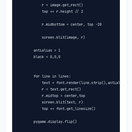
            r = image.get_rect()

            top += r.height // 2

            r.midbottom = center, top -20

            screen.blit(image, r)

        antialias = 1

        black = 0,0,0

        for line in lines:

            text = font.render(line.strip(),antialias,bl
            r = text.get_rect()

            r.midtop = center,top

            screen.blit(text, r)

            top += font.get_linesize()

        pygame.display.flip()
