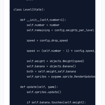
class Level(State):

    def __init__(self,number=1):

        self.number = number

        self.remaining = config.weights_per_level

        speed = config.drop_speed

        speed += (self.number - 1) * config.speed_increa
        self.weight = objects.Weight(speed)

        self.banana = objects.Banana()

        both = self.weight,self.banana

        self.sprites = pygame.sprite.RenderUpdates(both)
    def update(self, game):

        self.sprites.update()

        if self.banana.touches(self.weight):
