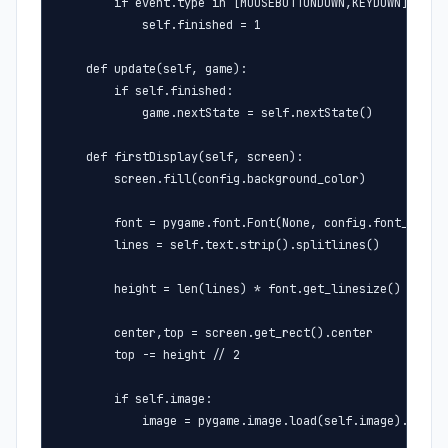
        if event.type in [MOUSEBUTTONDOWN,KEYDOWN]:

            self.finished = 1

    def update(self, game):

        if self.finished:

            game.nextState = self.nextState()

    def firstDisplay(self, screen):

        screen.fill(config.background_color)

        font = pygame.font.Font(None, config.font_size)

        lines = self.text.strip().splitlines()

        height = len(lines) * font.get_linesize()

        center,top = screen.get_rect().center

        top -= height // 2

        if self.image:

            image = pygame.image.load(self.image).conver