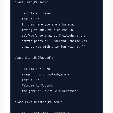
class Info(Paused):

    nextState = Level

    text = '''

    In this game you are a banana,

    trying to survive a course in

    self-defense against fruit,where the 

    participants will 'defend' themselves

    against you with a 16 ton weight.'''

class StartUp(Paused):

    nextState = Info

    image = config.splash_image

    text = '''

    Welcome to Squish.

    the game of Fruit Self-Defense'''

class LevelCleared(Paused):
