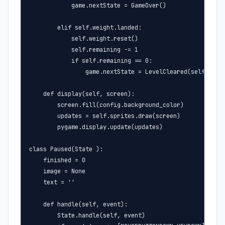
            game.nextState = GameOver()

        elif self.weight.landed:

            self.weight.reset()

            self.remaining -= 1

            if self.remaining == 0:

                game.nextState = LevelCleared(self.numbe
    def display(self, screen):

        screen.fill(config.background_color)

        updates = self.sprites.draw(screen)

        pygame.display.update(updates)

class Paused(State ):

    finished = 0

    image = None

    text = ''

    def handle(self, event):

        State.handle(self, event)
