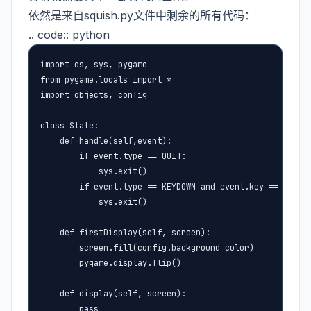
依然是来自squish.py文件中剩余的所有代码：
.. code:: python
import os, sys, pygame

from pygame.locals import *

import objects, config

class State:

    def handle(self,event):

        if event.type == QUIT:

            sys.exit()

        if event.type == KEYDOWN and event.key == K_ESCA
            sys.exit()

    def firstDisplay(self, screen):

        screen.fill(config.background_color)

        pygame.display.flip()

    def display(self, screen):

        pass
