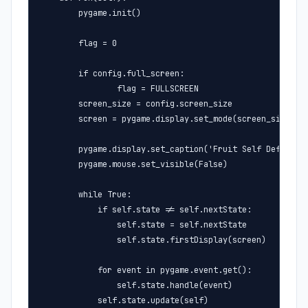
        pygame.init()

        flag = 0

        if config.full_screen:

                flag = FULLSCREEN

        screen_size = config.screen_size

        screen = pygame.display.set_mode(screen_size,fla
        pygame.display.set_caption('Fruit Self Defense')
        pygame.mouse.set_visible(False)

        while True:

            if self.state != self.nextState:

                self.state = self.nextState

                self.state.firstDisplay(screen)

            for event in pygame.event.get():

                self.state.handle(event)

            self.state.update(self)
