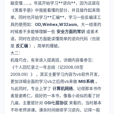
脑变慢……。年底开始学习**逆向**，因为这是在
《黑客手册》中我能看懂的部分，并且操作起来简
单。同时也开始学习**汇编**，学习一些反编译工
具的使用如：
OD,Winhex,W32asm
。大一结束的
时候差不多能够理解一些
安全方面的常识
或者术
语，同时在逆向方面能读懂简单的逆向代码（也就
是
反汇编
），简单的爆破。
大二：
机缘巧合，有幸进入提高班，详细内容看参见：
《个人回忆录之一年总结（记2008.09至
2009.09）》
，其实主要学习内容为vb软件开发，
更加详细全面的学习vb之后用vb来做
MIS系统
。
与此同时，专业上学了
计算机网络
，记得那本书作
者是谢希仁，挺好的一本书，像看小说似的看了好
几遍，主要是针对
OSI七层协议
来看的，当时基本
不听老师讲课。课余时间继续学习逆向，记得一般