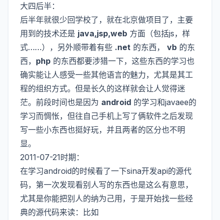
大四后半：
后半年就很少回学校了，就在北京做项目了，主要
用到的技术还是
java,jsp,web
方面（包括js，样
式……），另外顺带着有些
.net
的东西，
vb
的东
西，
php
的东西都要涉猎一下，这些东西的学习也
确实能让人感受一些其他语言的魅力，尤其是其工
程的组织方式。但是长久的这样就会让人觉得迷
茫。前段时间也是因为
android
的学习和javaee的
学习而惆怅，但往自己手机上写了俩软件之后发现
写一些小东西也挺好玩，并且两者的区分也不明
显。
2011-07-21时期：
在学习android的时候看了一下sina开发api的源代
码，第一次发现看别人写的东西也是这么有意思，
尤其是你能把别人的纳为己用，于是开始找一些经
典的源代码来读：比如