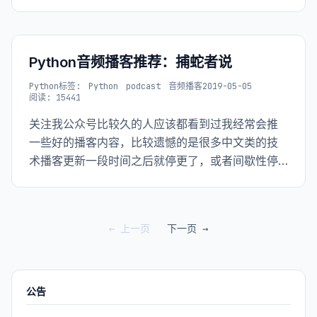
知识星球（同公众号名：Python程序员杂谈）中发
了一些关于代码设计的内容。
Python音频播客推荐：捕蛇者说
Python
标签:
Python
podcast
音频播客
2019-05-05
阅读: 15441
关注我公众号比较久的人应该都看到过我经常会推
一些好的播客内容，比较遗憾的是很多中文类的技
术播客更新一段时间之后就停更了，或者间歇性停
更或者永久「弃坑」。但不管怎么说，很多被记
载、传播的音频还是有其价值的，我们需要更多的
记录着真实开发者想法、经验、牢骚的声音。
← 上一页
下一页 →
公告