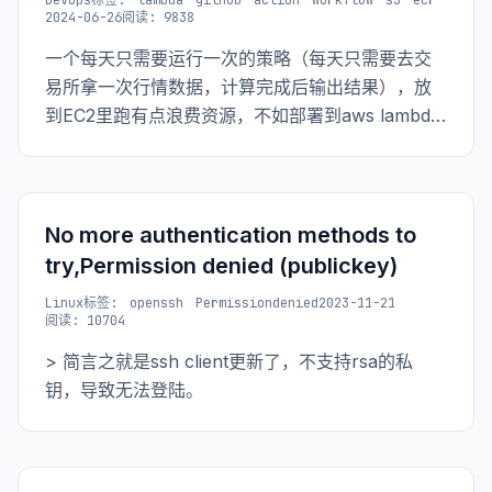
DevOps
标签:
lambda
github
action
workflow
s3
ecr
2024-06-26
阅读: 9838
一个每天只需要运行一次的策略（每天只需要去交
易所拿一次行情数据，计算完成后输出结果），放
到EC2里跑有点浪费资源，不如部署到aws lambda
中。 本篇内容主要记录在使用lambda时遇到的依赖
资源过大的问题
No more authentication methods to
try,Permission denied (publickey)
Linux
标签:
openssh
Permissiondenied
2023-11-21
阅读: 10704
> 简言之就是ssh client更新了，不支持rsa的私
钥，导致无法登陆。