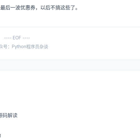
，最后一波优惠券，以后不搞这些了。
---- EOF ----
众号：Python程序员杂谈
面源码解读
动