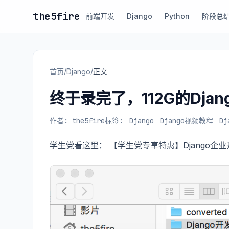
the5fire
前端开发
Django
Python
阶段总
首页
/
Django
/
正文
终于录完了，112G的Dja
作者: the5fire
标签:
Django
Django视频教程
Dj
学生党看这里：
【学生党专享特惠】Django企