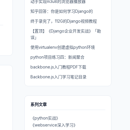
动手实现m3u8的浏览器播放器
知乎回答：你是如何学习Django的
终于录完了，112G的Django视频教程
【置顶】《Django企业开发实战》「勘
误」
使用virtualenv创建虚拟python环境
python项目练习四：新闻聚合
backbone.js入门教程PDF下载
Backbone.js入门学习笔记目录
系列文章
《python实战》
《webservice深入学习》