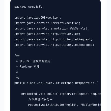
package com.jstl;

import java.io.IOException;

import javax.servlet.ServletException;

import javax.servlet.annotation.WebServlet;

import javax.servlet.http.HttpServlet;

import javax.servlet.http.HttpServletRequest;

import javax.servlet.http.HttpServletResponse;

/**

 * 演示JSTL函数库的使用

 * @author 胡阳

 *

 */

public class JstlFnServlet extends HttpServlet {

    protected void doGet(HttpServletRequest request, Htt
        //简单测试字符串

        request.setAttribute("hello", "Hello-World");
