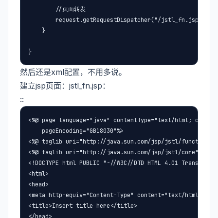
        //页面转发

        request.getRequestDispatcher("/jstl_fn.jsp").for
    }

}
然后还是xml配置，不用多说。
建立jsp页面：jstl_fn.jsp：
::
<%@ page language="java" contentType="text/html; charset
    pageEncoding="GB18030"%>

<%@ taglib uri="http://java.sun.com/jsp/jstl/functions" 
<%@ taglib uri="http://java.sun.com/jsp/jstl/core" prefi
<!DOCTYPE html PUBLIC "-//W3C//DTD HTML 4.01 Transitiona
<html>

<head>

<meta http-equiv="Content-Type" content="text/html; char
<title>Insert title here</title>

</head>
