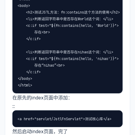
<body>

    <h2>测试JSTL方法：fn:contains这个方法的使用</h2>

    <li>判断返回字符串中是否存在World这个词：</li>

    <c:if test="${fn:contains(hello, 'World')}">

        存在<br>

    </c:if>

    <li>判断返回字符串中是否存在nihao这个词：</li>

    <c:if test="${fn:contains(hello, 'nihao')}">

        存在“nihao”<br>

    </c:if>

</body>

</html>
在原先的index页面中添加：
::
<a href="servlet/JstlFnServlet">测试核心库</a>
然后启动index页面，完了