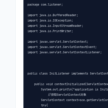
package com.listener;

import java.io.BufferedReader;

import java.io.IOException;

import java.io.InputStreamReader;

import java.io.PrintWriter;

import javax.servlet.ServletContext;

import javax.servlet.ServletContextEvent;

import javax.servlet.ServletContextListener;

public class InitListener implements ServletCont
    public void contextInitialized(ServletContex
        System.out.println("application is Initi
            //获取ServletContext对象

        ServletContext context=sce.getServletCon
        try{
