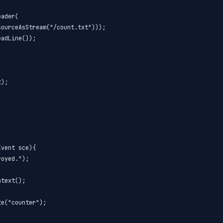
ader(

ourceAsStream("/count.txt")));

adLine());

);

vent sce){

oyed.");

text();

e("counter");
