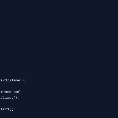
extListener {

tEvent sce){

alized.");

text();
