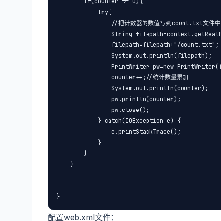
        if(counter != 0){

            try{

                //把计数器的数值写到count.t
                String filepath=context.getRealP
                filepath=filepath+"/count.txt";

                System.out.println(filepath);

                PrintWriter pw=new PrintWriter(f
                counter++;//统计数量累加

                System.out.println(counter);

                pw.println(counter);

                pw.close();

            } catch(IOException e) {

                e.printStackTrace();

            }

        }

    }

}
配置web.xml文件：