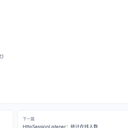
文)
下一篇
HttpSessionListener：统计在线人数