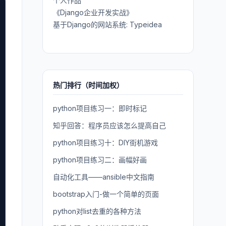
个人作品
《Django企业开发实战》
基于Django的网站系统: Typeidea
热门排行（时间加权）
python项目练习一：即时标记
知乎回答：程序员应该怎么提高自己
python项目练习十：DIY街机游戏
python项目练习二：画幅好画
自动化工具——ansible中文指南
bootstrap入门-做一个简单的页面
python对list去重的各种方法