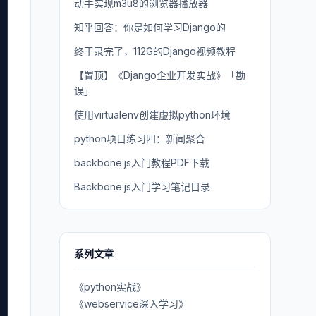
动手实现m3u8的浏览器播放器
知乎回答：你是如何学习Django的
终于录完了，112G的Django视频教程
【置顶】《Django企业开发实战》「勘
误」
使用virtualenv创建虚拟python环境
python项目练习四：新闻聚合
backbone.js入门教程PDF下载
Backbone.js入门学习笔记目录
系列文章
《python实战》
《webservice深入学习》