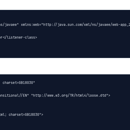
s/javaee" xmlns:web="http://java.sun.com/xml/ns/javaee/web-app_2
r</listener-class>

 charset=GB18030"

nsitional//EN" "http://www.w3.org/TR/html4/loose.dtd">

ml; charset=GB18030">
