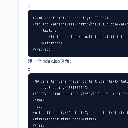
::
<?xml version="1.0" encoding="UTF-8"?>

<web-app xmlns:javaee="http://java.sun.com/xml/n
    <listener>

        <listener-class>com.listener.InitListene
    </listener>

</web-app>
建一个index.jsp页面：
::
<%@ page language="java" contentType="text/html;
    pageEncoding="GB18030"%>

<!DOCTYPE html PUBLIC "-//W3C//DTD HTML 4.01 Tra
<html>

<head>

<meta http-equiv="Content-Type" content="text/ht
<title>Insert title here</title>

</head>
