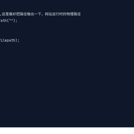
xt文件中,这里最好把路径输出一下，网站运行时的物理路径

ath("");

ilepath);
