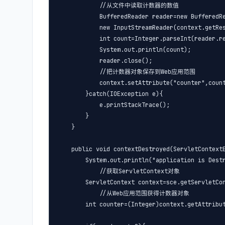
            //从文件中读取计数器的数值

            BufferedReader reader=new BufferedRe
            new InputStreamReader(context.getRes
            int count=Integer.parseInt(reader.re
            System.out.println(count);

            reader.close();

            //把计数器对象保存到Web应用范围

            context.setAttribute("counter",count
        }catch(IOException e){

            e.printStackTrace();

        }

    }

    public void contextDestroyed(ServletContextE
        System.out.println("application is Destr
            //获取ServletContext对象

        ServletContext context=sce.getServletCon
            //从Web应用范围获得计数器对象

        int counter=(Integer)context.getAttribut