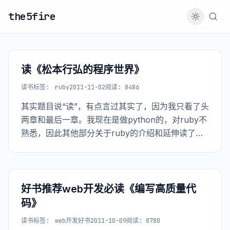
the5fire
读《松本行弘的程序世界》
读书
标签:
ruby
2011-11-02
阅读: 8486
其实题目说“读”，有点言过其实了，因为我只看了头
两章和最后一章。我现在是做python的，对ruby不
熟悉，因此其他部分关于ruby的介绍和延伸读了估
计也是无法理解。 在没有拿到这本书的时候，非常
渴望能够拿到手好好赏读一番，不为别的，只为我
对创造语言的过程是非好奇，我想知
好书推荐web开发必读《编写高质量代
码》
读书
标签:
web开发好书
2011-10-09
阅读: 8780