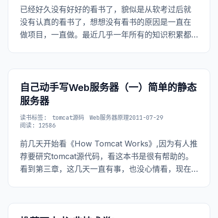
已经好久没有好好的看书了，貌似是从软考过后就
没有认真的看书了，想想没有看书的原因是一直在
做项目，一直做。最近几乎一年所有的知识积累都
是通过项目，以及解决项目中的问题获得的。这样
获得到的知识比较零散，不容易成系统，因此最有
效的方法还是结合经验来系统的看书，不要因为这
一点用过就略过
自己动手写Web服务器（一）简单的静态
服务器
读书
标签:
tomcat源码
Web服务器原理
2011-07-29
阅读: 12586
前几天开始看《How Tomcat Works》,因为有人推
荐要研究tomcat源代码，看这本书是很有帮助的。
看到第三章，这几天一直有事，也没心情看，现在
想想，别管什么事抽点时间学习，学点是点。 为了
续得上思路，需要把原先的内容在搂一遍。 从浏览
器使用者的角度来看，我