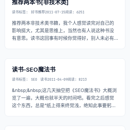
推荐两本书[非技术类]
读书
标签:
好书推荐
2011-07-15
阅读: 6251
推荐两本非技术类书籍，我个人感觉读完对自己的
影响挺大，尤其是思维上，当然也有人说这种书没
有意思。读书这回事有时候你觉得好，别人未必有
同感。 第一本是：《天才在左 疯子在右》
读书-SEO魔法书
读书
标签:
SEO
读书
2011-04-09
阅读: 8213
&nbsp;&nbsp;这几天抽空把《SEO魔法书》大概浏
览了一遍，大概也就半天的时间吧。看完之后感觉
这个东西，总是“纸上得来终觉浅，绝知此事要躬
行”。 <a href="http://www.the5fire.net/wp-
content/uploads/2011/04/s