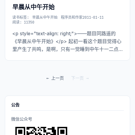
早晨从中午开始
读书
标签:
早晨从中午开始
程序员和作家
2011-01-11
阅读: 11350
<p style="text-align: right;">——题目同路遥的
《早晨从中午开始》</p> 起初一看这个题目觉得心
里产生了共鸣，是啊，只有一觉睡到中午十一二点
的人才会说出这样的话，然而究其为何会一觉到中
午的原因会发现因为晚上是捕捉灵感的好时光，作
家如此，程序员或者Ha
← 上一页
下一页 →
公告
微信公众号