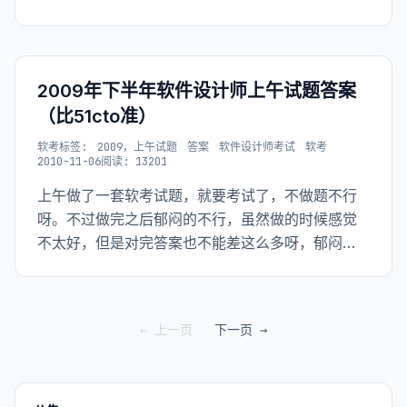
href="http://u.115.com/file/f4bf00aed9"
target="_blank">2010软件设计师上午考试参考答
案.doc</a> 还是那句话
2009年下半年软件设计师上午试题答案
（比51cto准）
软考
标签:
2009，上午试题
答案
软件设计师考试
软考
2010-11-06
阅读: 13201
上午做了一套软考试题，就要考试了，不做题不行
呀。不过做完之后郁闷的不行，虽然做的时候感觉
不太好，但是对完答案也不能差这么多呀，郁闷
呀，这不是打击人吗，马上就考试了。结果在总结
错题的时候发现有些完全有把握的题也和答案不
同，于是找同学问了一下，他刚好有这个试卷以及
← 上一页
下一页 →
答案（纸质的），希赛