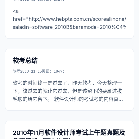
<a
href="http://www.hebpta.com.cn/scoreallinone/gwyq
saladin=software_2010B&baramode=2010%
软考总结
软考
2010-11-15
阅读: 10473
软考的时间终于是过去了，昨天软考，今天整理一
下，该过去的就让它过去，但是该留下的要雁过拔
毛般的给它留下。 软件设计师的考试考的内容真的
是很广泛，如果你要是真的都可以凭经验都做对了
（注意是全对，不考虑不细心的问题），我觉得你
至少要工作三四年。 这个考试其实我学到了很多东
西（
2010年11月软件设计师考试上午题真题及