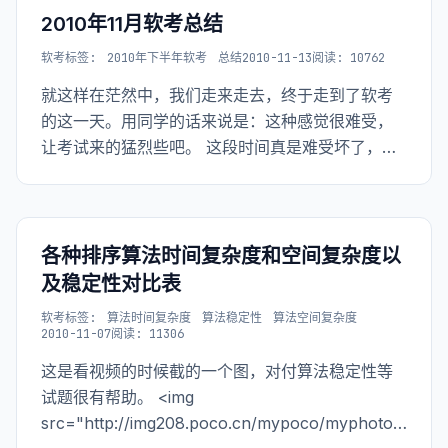
2010年11月软考总结
软考
标签:
2010年下半年软考
总结
2010-11-13
阅读: 10762
就这样在茫然中，我们走来走去，终于走到了软考
的这一天。用同学的话来说是：这种感觉很难受，
让考试来的猛烈些吧。 这段时间真是难受坏了，准
备了三个月的时间，别的不说，光是坚持三个月你
一直看电视剧你都会腻，何况学习乎。那些和我一
起坚持下来的同学想必此刻都有如获新生的感慨
吧。不过这
各种排序算法时间复杂度和空间复杂度以
及稳定性对比表
软考
标签:
算法时间复杂度
算法稳定性
算法空间复杂度
2010-11-07
阅读: 11306
这是看视频的时候截的一个图，对付算法稳定性等
试题很有帮助。 <img
src="http://img208.poco.cn/mypoco/myphoto/20101