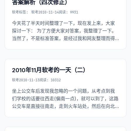
答案解析（四次修正）
软考
标签:
软考
2010-11-14
阅读: 9931
今天花了半天时间整理了一下，现在发上来，大家
探讨一下： 为了方便大家对答案，我整理了一下。
当然了，不是标准答案，是经过我和网友整理而得
的 如果有不准确的地方还请果断指出，多谢多谢
2010年11月软考的一天（二）
软考
2010-11-13
阅读: 10312
坐上公交车后发现我忽略的一个问题，从考点到我
们学校的话要往西走(偏南一点)，就可以到了，这路
公交车是直接往南走，走到火车站处，然后在向北
走，然后在绕个弯，往南走，然后再往西走，然后
往北走，向西拐，直走向西，就到了。（嘿嘿，不
行你不晕） 当然了，文字描述颇多