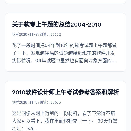
width="90%" height=
关于软考上午题的总结2004-2010
软考
2010-11-07
阅读: 10122
花了一段时间把04年到10年的软考试题上午题都做
了一下，发现越往后的试题越接近现在的软件开发
实际情况，04年试题中虽然也有面向对象方面的内
容，不过很少，也没有设计模式这类的东西，其实
那会儿的考试应该不是叫软件设计师应该是高级程
序员考试，因为和设计方面的知识联系不多。 到了
最近几
2010软件设计师上午考试参考答案和解析
软考
2010-11-07
阅读: 10625
这是同学从网上得到的一份材料，看了下觉得不错
大家可以看下，我在里面也补充了一下。 30天有效
地址： <a