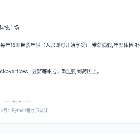
方科技广场
年15天带薪年假（入职即可开始享受）,带薪病假,年度体检,补
ackoverflow、豆瓣等帐号，欢迎附到简历上。
---- EOF ----
众号：Python程序员杂谈