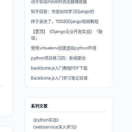
动手实现m3u8的浏览器播放器
知乎回答：你是如何学习Django的
终于录完了，112G的Django视频教程
【置顶】《Django企业开发实战》「勘
误」
使用virtualenv创建虚拟python环境
python项目练习四：新闻聚合
backbone.js入门教程PDF下载
Backbone.js入门学习笔记目录
系列文章
《python实战》
《webservice深入学习》