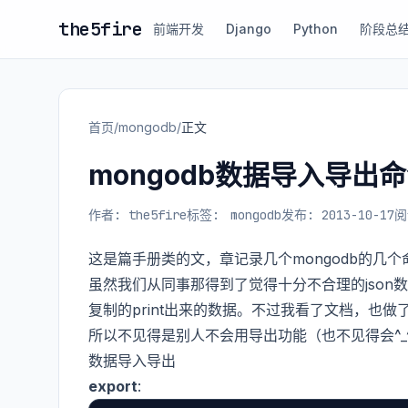
the5fire
前端开发
Django
Python
阶段总
首页
/
mongodb
/
正文
mongodb数据导入导出
作者: the5fire
标签:
mongodb
发布: 2013-10-17
阅
这是篇手册类的文，章记录几个mongodb的几
虽然我们从同事那得到了觉得十分不合理的json
复制的print出来的数据。不过我看了文档，也
所以不见得是别人不会用导出功能（也不见得会^_
数据导入导出
export
: