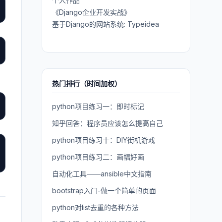
个人作品
《Django企业开发实战》
基于Django的网站系统: Typeidea
热门排行（时间加权）
python项目练习一：即时标记
知乎回答：程序员应该怎么提高自己
python项目练习十：DIY街机游戏
python项目练习二：画幅好画
自动化工具——ansible中文指南
bootstrap入门-做一个简单的页面
python对list去重的各种方法