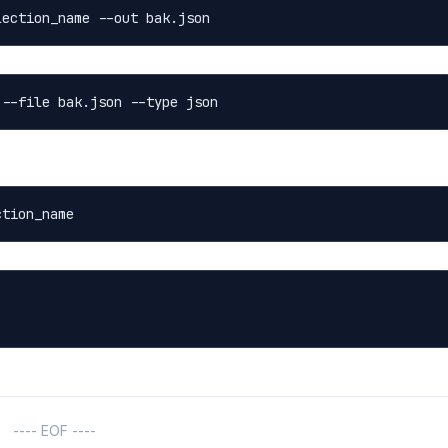
---- EOF ----