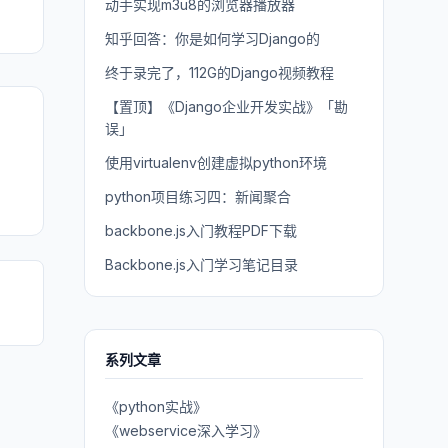
动手实现m3u8的浏览器播放器
知乎回答：你是如何学习Django的
终于录完了，112G的Django视频教程
【置顶】《Django企业开发实战》「勘
误」
使用virtualenv创建虚拟python环境
python项目练习四：新闻聚合
backbone.js入门教程PDF下载
Backbone.js入门学习笔记目录
系列文章
《python实战》
《webservice深入学习》