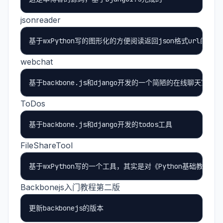
jsonreader
webchat
ToDos
FileShareTool
Backbonejs入门教程第二版