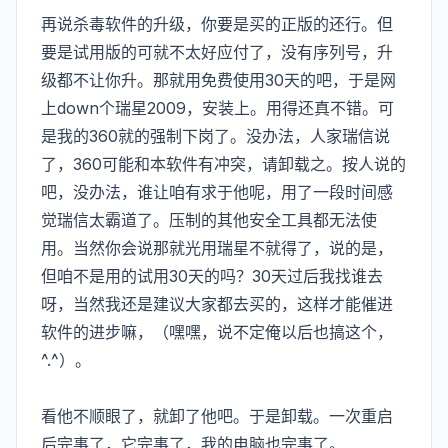
再说杀毒软件的升级，你要是买的正版的还行。但
要是试用版的可就不太好应付了，没有序列号，升
级都不让你升。那就用免费使用30天的吧，于是网
上down个瑞星2009，安装上。用得还真不错。可
是我的360就的强制下岗了。没办法，人家瑞信说
了，360可能和本软件有冲突，请卸载之。按人说的
吧，没办法，谁让咱有求于他呢，用了一段时间感
觉瑞信太霸道了。压制的其他安全工具都无法使
用。当然你会说那就光用瑞星不就得了，说的是，
但咱不是用的试用30天的吗？30天过后我找谁去
呀，当然我还是建议大家都去买的，这样才能催进
软件的进步嘛，（嘿嘿，说不定俺以后也搞这个，
^.^）。
看他不顺眼了，就卸了他吧。于是卸载。一次重启
后完事了，它完事了，我的电脑也完事了。