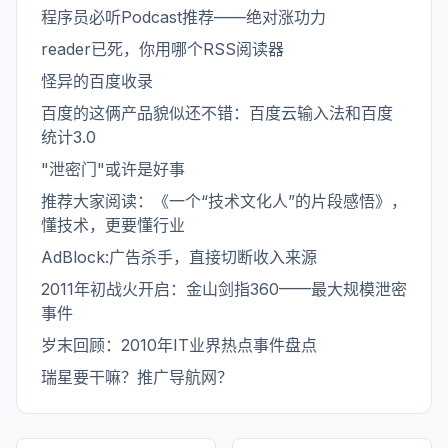
程序员必听Podcast推荐——绝对涨功力
reader已死，你用哪个RSS阅读器
怪异的百度收录
百度的这俩产品貌似还不错：百度云输入法和百度
统计3.0
"泄密门"或许是好事
推荐大家阅读：《一个“技术文化人”的片段感悟》，
懂技术，更要懂行业
AdBlock:广告杀手，直接切断收入来源
2011年初战火开启：金山剑指360——最大规模泄密
事件
岁末回顾：2010年IT业界热点事件盘点
瑞星要干嘛？推广导航网？