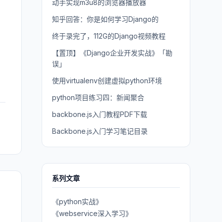
动手实现m3u8的浏览器播放器
知乎回答：你是如何学习Django的
终于录完了，112G的Django视频教程
【置顶】《Django企业开发实战》「勘
误」
使用virtualenv创建虚拟python环境
python项目练习四：新闻聚合
backbone.js入门教程PDF下载
Backbone.js入门学习笔记目录
系列文章
《python实战》
《webservice深入学习》