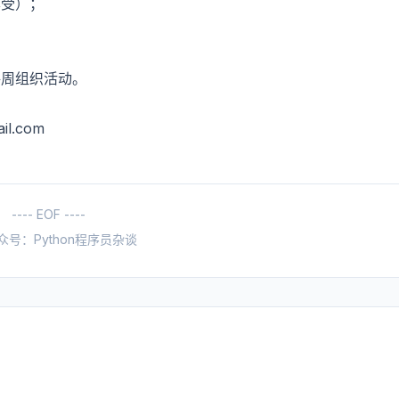
享受）；
每周组织活动。
ail.com
---- EOF ----
众号：Python程序员杂谈