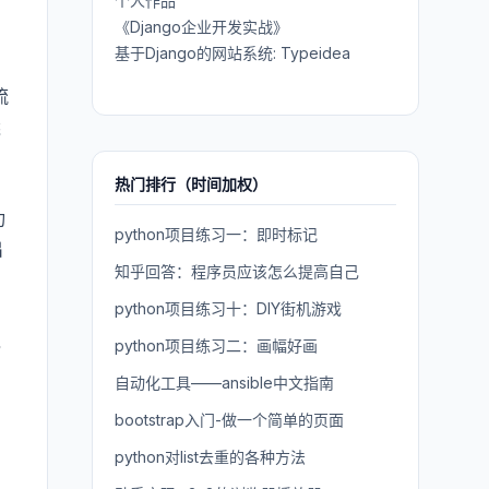
个人作品
《Django企业开发实战》
基于Django的网站系统: Typeidea
流
远
热门排行（时间加权）
功
python项目练习一：即时标记
出
知乎回答：程序员应该怎么提高自己
python项目练习十：DIY街机游戏
境
python项目练习二：画幅好画
自动化工具——ansible中文指南
bootstrap入门-做一个简单的页面
python对list去重的各种方法