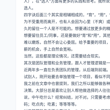
人），在“选人”方面有更多的实践和思考。我所
选人。
四字诀后面三个其实是相辅相成的，“育”，“用”
为不受重用而离开，也有人会因为心里（不爽）或者
久的留住一个人是不可能的。想要通过放更多的精
想要留住员工/同事，还是要做好“育”和“用”，
难以磨炼，自然不会让心委屈。给予重要的项目
薪的机会，手上自然会宽裕。
当然，这些都是理论情况，还需要结合现实。
其次是团队管理和业务管理，跟人才管理逻辑是
近两年多一直在负责团队的管理，从后端到前端。这
试别人，刚开始要去单独管理一个项目，看似不
我之前在文章中也曾提到，我们之所以能够做各
决策。大部分总是喜欢让别人帮他做选择的人往
说，中午吃什么？经常纠结，对不对。只需要考虑
码；吃点肉；吃素；等等等等。