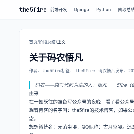
the5fire
前端开发
Django
Python
阶段总
首页
/
阶段总结
/
正文
关于码农悟凡
作者: the5fire
标签:
the5fire
码农悟凡
发布: 201
码农——靠写代码为生的人；悟凡——5fire
由来
在一如既往的准备写公众号的夜晚，看了看公众号名
想着博客的名字叫：the5fire的技术博客，如果公众
念。
想想微博名：无落尘埃，QQ昵称：古月空凝。还