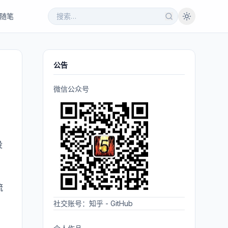
随笔
公告
微信公众号
没
流
。
社交账号：
知乎
-
GitHub
）