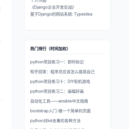
个人作品
《Django企业开发实战》
取
基于Django的网站系统: Typeidea
访
前
热门排行（时间加权）
己
python项目练习一：即时标记
知乎回答：程序员应该怎么提高自己
python项目练习十：DIY街机游戏
python项目练习二：画幅好画
自动化工具——ansible中文指南
bootstrap入门-做一个简单的页面
python对list去重的各种方法