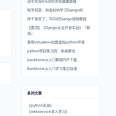
动手实现m3u8的浏览器播放器
知乎回答：你是如何学习Django的
终于录完了，112G的Django视频教程
【置顶】《Django企业开发实战》「勘
误」
使用virtualenv创建虚拟python环境
python项目练习四：新闻聚合
backbone.js入门教程PDF下载
Backbone.js入门学习笔记目录
系列文章
《python实战》
《webservice深入学习》