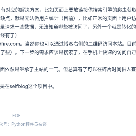
也有对应的解决方案，比如页面上要放链接供搜索引擎的爬虫获
的缺点，就是无法做用户统计（目前），比如正常的页面上用户
每次批量请求一些数据，无法知道哪些被访问了，另外一个就是转化的
已经有了）
5fire.com。当然你也可以通过博客右侧的二维码访问本站。目
单了些）。下一步的需求应该是搜索了，在手机上快速的访问自
^ ^.^ ,虽然界面依然是继承了主站的土气。但总算有了可以在碎片时间供人查
在selfblog这个项目中。
---- EOF ----
众号：Python程序员杂谈