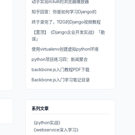
动手实现m3u8的浏览器播放器
知乎回答：你是如何学习Django的
终于录完了，112G的Django视频教程
【置顶】《Django企业开发实战》「勘
误」
使用virtualenv创建虚拟python环境
python项目练习四：新闻聚合
backbone.js入门教程PDF下载
Backbone.js入门学习笔记目录
系列文章
《python实战》
《webservice深入学习》