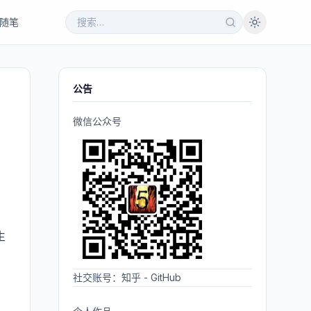
随笔
公告
微信公众号
到
生
、
社交账号：
知乎
-
GitHub
，