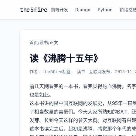
the5fire
前端开发
Django
Python
阶段总
首页
/
读书
/
正文
读《沸腾十五年》
作者: the5fire
标签:
读书
互联网
发布: 2013-11-
前几天刚看完的一本书，看完觉得热血沸腾。名
也是如此。
这本书讲的是中国互联网的发展史，从95年一直到
了相当数量的富豪们。今天大家所熟知的BAT，
发芽、长到今天这样的参天大树。对互联网有兴
这本书读完之后，起初是沸腾，感觉那个年代的