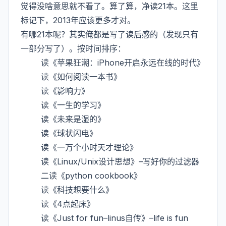
觉得没啥意思就不看了。算了算，净读21本。这里
标记下，2013年应该更多才对。
有哪21本呢？其实俺都是写了读后感的（发现只有
一部分写了）。按时间排序：
读《苹果狂潮：iPhone开启永远在线的时代》
读《如何阅读一本书》
读《影响力》
读《一生的学习》
读《未来是湿的》
读《球状闪电》
读《一万个小时天才理论》
读《Linux/Unix设计思想》–写好你的过滤器
二读《python cookbook》
读《科技想要什么》
读《4点起床》
读《Just for fun–linus自传》–life is fun