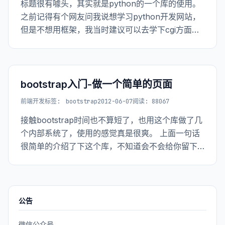
标题很有噱头，其实就是python的一个库的使用。
之前记得有个网友问我说想学习python开发网站，
但是不想用框架，我当时建议可以去学下cgi方面的
东西。现在想来，我是错了，诚挚的给网友道歉！
在python中有比cgi更高级的库来开发网站，那就是
BaseHTTPServer。
bootstrap入门-做一个简单的页面
前端开发
标签:
bootstrap
2012-06-07
阅读: 88067
接触bootstrap时间也不算短了，也用这个库做了几
个内部系统了，使用的感觉真是很爽。 上面一句话
很简单的介绍了下这个库，不知道会不会给你留下
良好的第一印象。这个库是由twitter开发的一套开
源库，主要功能就是提供了或者说定义了一系列css
和js的接口（标准），只要你调
公告
微信公众号