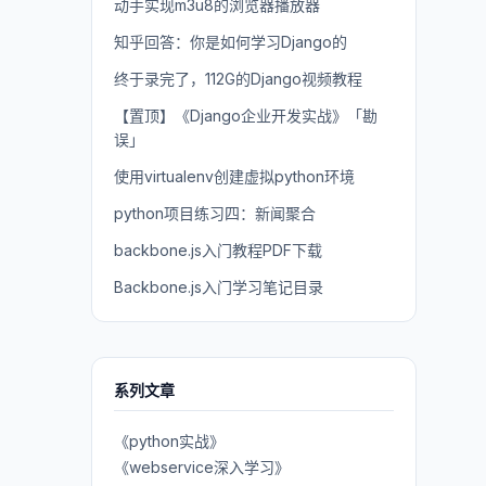
动手实现m3u8的浏览器播放器
知乎回答：你是如何学习Django的
终于录完了，112G的Django视频教程
【置顶】《Django企业开发实战》「勘
误」
使用virtualenv创建虚拟python环境
python项目练习四：新闻聚合
backbone.js入门教程PDF下载
Backbone.js入门学习笔记目录
系列文章
《python实战》
《webservice深入学习》