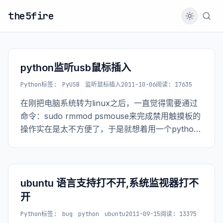
the5fire
python监听usb鼠标插入
Python
标签:
PyUSB
监听鼠标插入
2011-10-06
阅读: 17635
在刚把电脑系统转为linux之后，一直觉得需要通过
命令：sudo rmmod psmouse来完成禁用触摸板的
操作实在是太不方便了，于是就想着用一个python
脚本来完成该操作。 于是在网上找到了pyUSB这个
python库，可以轻松的完成对usb设备的操作。 我
的整个
ubuntu 语言支持打不开,系统监视器打不
开
Python
标签:
bug
python
ubuntu
2011-09-15
阅读: 13375