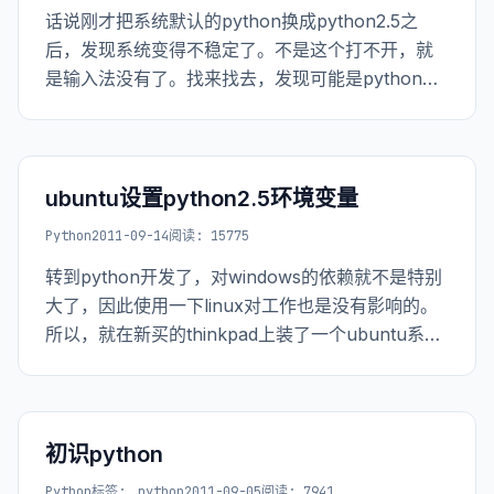
话说刚才把系统默认的python换成python2.5之
后，发现系统变得不稳定了。不是这个打不开，就
是输入法没有了。找来找去，发现可能是python的
问题，把默认的再改回去2.7就ok了。 看来linux里
面很多软件都是靠python支持的。
ubuntu设置python2.5环境变量
Python
2011-09-14
阅读: 15775
转到python开发了，对windows的依赖就不是特别
大了，因此使用一下linux对工作也是没有影响的。
所以，就在新买的thinkpad上装了一个ubuntu系
统。 其实一开始安装的是fedora，不过无奈在
fedora下怎么也设置不好无线网卡驱动，另外一些
软件也无法安装，因
初识python
Python
标签:
python
2011-09-05
阅读: 7941