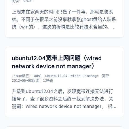
阅读: 37491
上周末在家两天的时间只做了一件事，那就是装系
统。不同于在很早之前没事就拿张ghost盘给人装系
统（win的），这次的折腾是比较有技术含量的。整
个过程中弄坏了一个sdcard的卡托，sdcard也被我
格了无数遍。到最后发现其实全硬盘安装就可以
了。 这个过程中学到了什么呢？简单的说就是通过
grub引导系统，通过硬盘安装系统，还有就是原来
ubuntu12.04宽带上网问题（wired
卡托（或说读卡器）里面是有芯片的（之前一直以
network device not manager）
为它只是起连接的作用）。
Linux
标签:
adsl
ubuntu12.04
wired unmanage
宽带
2012-05-08
阅读: 13945
升级到ubuntu12.04之后，发现宽带连接无法进行
拨号了，查了很多资料之后终于找到解决办法，关
键词：wired network device not manager。 根据
网上的各种教程设置好DSL上网，但是network里
面就是不显示我新添加的DSL网络，各种纠结之后
找到