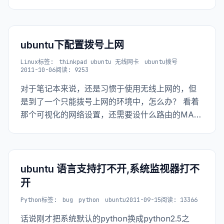
里进行错误处理罢了），但是这个文件就是让我的
点开机启动慢的原因所在，看下图。 <a
href="http://www.t
ubuntu下配置拨号上网
Linux
标签:
thinkpad ubuntu 无线网卡
ubuntu拨号
2011-10-06
阅读: 9253
对于笔记本来说，还是习惯于使用无线上网的，但
是到了一个只能拨号上网的环境中，怎么办？ 看着
那个可视化的网络设置，还需要设什么路由的MAC
地址，实在是无从下手，还是通过命令行的方式来
解决吧。 调出终端，输入命令：sudo pppoeconf,
然后就是配置界面了，很简单，
ubuntu 语言支持打不开,系统监视器打不
开
Python
标签:
bug
python
ubuntu
2011-09-15
阅读: 13366
话说刚才把系统默认的python换成python2.5之