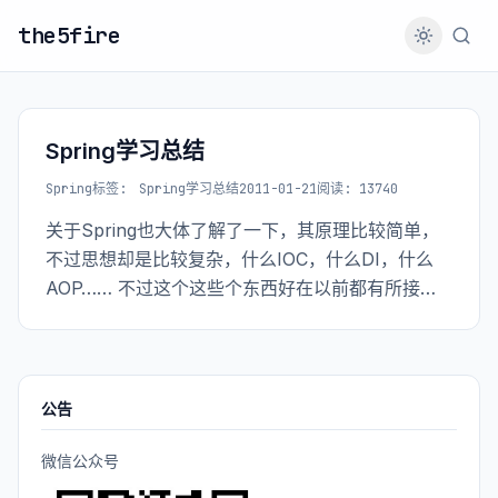
the5fire
Spring学习总结
Spring
标签:
Spring学习总结
2011-01-21
阅读: 13740
关于Spring也大体了解了一下，其原理比较简单，
不过思想却是比较复杂，什么IOC，什么DI，什么
AOP…… 不过这个这些个东西好在以前都有所接
触，倒也不觉得头大。 Spring的原理不过就是反射
+注入，这样可以让你定义一个接口而不用每次调用
接口都固定该接口的实现，而是通过spring帮你把
该接口的实现通过配置文件注入进来。那么这就引
公告
出来一个问题，它是什么时候帮你把接口的实现注
入进来的？
微信公众号