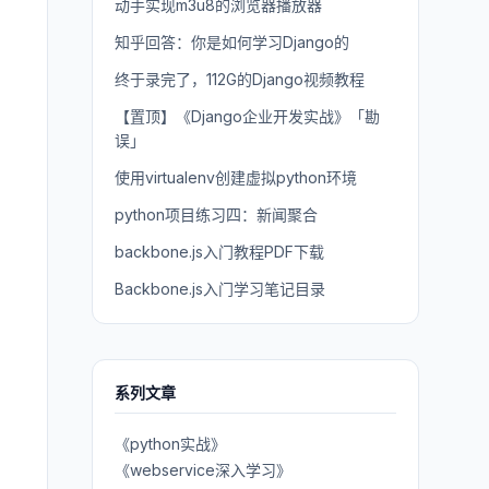
动手实现m3u8的浏览器播放器
知乎回答：你是如何学习Django的
终于录完了，112G的Django视频教程
【置顶】《Django企业开发实战》「勘
误」
使用virtualenv创建虚拟python环境
python项目练习四：新闻聚合
backbone.js入门教程PDF下载
Backbone.js入门学习笔记目录
系列文章
《python实战》
《webservice深入学习》