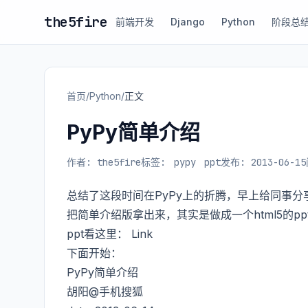
the5fire
前端开发
Django
Python
阶段总
首页
/
Python
/
正文
PyPy简单介绍
作者: the5fire
标签:
pypy
ppt
发布: 2013-06-15
总结了这段时间在PyPy上的折腾，早上给同事分
把简单介绍版拿出来，其实是做成一个html5的pp
ppt看这里：
Link
下面开始：
PyPy简单介绍
胡阳@手机搜狐