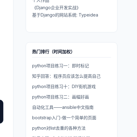
个人作品
《Django企业开发实战》
基于Django的网站系统: Typeidea
热门排行（时间加权）
python项目练习一：即时标记
知乎回答：程序员应该怎么提高自己
python项目练习十：DIY街机游戏
python项目练习二：画幅好画
自动化工具——ansible中文指南
bootstrap入门-做一个简单的页面
python对list去重的各种方法