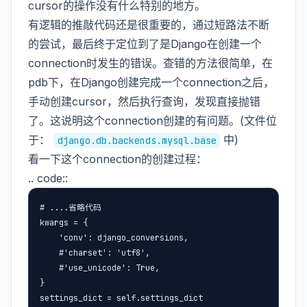
cursor的操作没有什么特别的地方。
有逻辑的推敲代码还是很重要的，通过短路法不断
的尝试，最后终于定位到了是Django在创建一个
connection时发生的错误。查错的方法很简单，在
pdb下，在Django创建完成一个connection之后，
手动创建cursor，然后执行查询，发现直接抛错
了。这说明这个connection创建的有问题。(文件位
于：
中)
django.db.backends.mysql.base
看一下这个connection的创建过程：
.. code::
# ....省略代码

kwargs = {

    'conv': django_conversions,

    #'charset': 'utf8',

    #'use_unicode': True,

}

settings_dict = self.settings_dict
