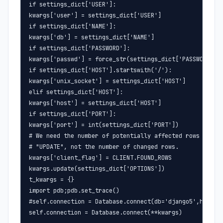
if settings_dict['USER']:

kwargs['user'] = settings_dict['USER']

if settings_dict['NAME']:

kwargs['db'] = settings_dict['NAME']

if settings_dict['PASSWORD']:

kwargs['passwd'] = force_str(settings_dict['PASSWORD'])

if settings_dict['HOST'].startswith('/'):

kwargs['unix_socket'] = settings_dict['HOST']

elif settings_dict['HOST']:

kwargs['host'] = settings_dict['HOST']

if settings_dict['PORT']:

kwargs['port'] = int(settings_dict['PORT'])

# We need the number of potentially affected rows after 
# "UPDATE", not the number of changed rows.

kwargs['client_flag'] = CLIENT.FOUND_ROWS

kwargs.update(settings_dict['OPTIONS'])

t_kwargs = {}

import pdb;pdb.set_trace()

#self.connection = Database.connect(db='django5',host='1
self.connection = Database.connect(**kwargs)
