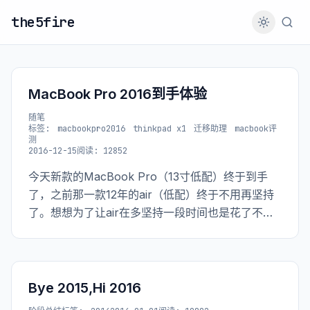
the5fire
MacBook Pro 2016到手体验
随笔
标签:
macbookpro2016
thinkpad x1
迁移助理
macbook评
测
2016-12-15
阅读: 12852
今天新款的MacBook Pro（13寸低配）终于到手
了，之前那一款12年的air（低配）终于不用再坚持
了。想想为了让air在多坚持一段时间也是花了不少
“力气“。即便如此，也还是动不动内存占用就飙到
95%，然后Mac系统此时会友情的提示你：“亲，你
的内存不足了，不过这不是问题，问题是你的磁盘
也快满了”。
Bye 2015,Hi 2016