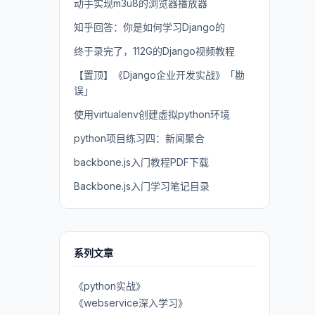
动手实现m3u8的浏览器播放器
知乎回答：你是如何学习Django的
终于录完了，112G的Django视频教程
【置顶】《Django企业开发实战》「勘
误」
使用virtualenv创建虚拟python环境
python项目练习四：新闻聚合
backbone.js入门教程PDF下载
Backbone.js入门学习笔记目录
系列文章
《python实战》
《webservice深入学习》