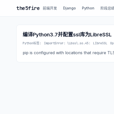
the5fire
前端开发
Django
Python
阶段总
编译Python3.7并配置ssl库为LibreSSL
Python
标签:
ImportError: libssl.so.45:
LIbreSSL
Op
pip is configured with locations that require T