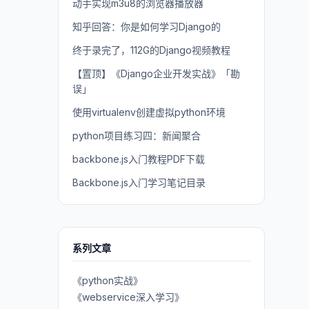
动手实现m3u8的浏览器播放器
知乎回答：你是如何学习Django的
终于录完了，112G的Django视频教程
【置顶】《Django企业开发实战》「勘
误」
使用virtualenv创建虚拟python环境
python项目练习四：新闻聚合
backbone.js入门教程PDF下载
Backbone.js入门学习笔记目录
系列文章
《python实战》
《webservice深入学习》