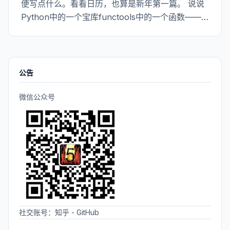
便写点什么。看看日历，也算是新年第一篇。 说说
Python中的一个宝库functools中的一个函数——
partial。 *partial* ，单词的意思是“局部的，部分
的”。单看这个词可能有些模糊，但是加上前面的
functools，会不会有些明白？那个穿白衣服的同
学，你来回答。你说不知道？
公告
微信公众号
社交账号：
知乎
-
GitHub