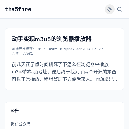
the5fire
动手实现m3u8的浏览器播放器
前端开发
标签:
m3u8
osmf
hlsprovider
2014-03-29
阅读: 77581
前几天花了点时间研究了下怎么在浏览器中播放
m3u8的视频地址，最后终于找到了两个开源的东西
可以正常播放，稍稍整理下方便后来人。 m3u8是
什么就不介绍了，现在所有视频网站基本都是通过
m3u8的方式来播放视频的。 在浏览器上播放m3u8
的视频地址有两种方式：
公告
微信公众号