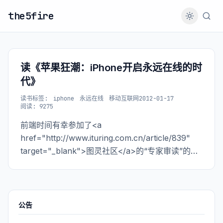
the5fire
读《苹果狂潮：iPhone开启永远在线的时
代》
读书
标签:
iphone
永远在线
移动互联网
2012-01-17
阅读: 9275
前端时间有幸参加了<a
href="http://www.ituring.com.cn/article/839"
target="_blank">图灵社区</a>的“专家审读”的活
动，虽然我不是专家也还是积极参与了，后来收到
了图灵寄来的打印稿。关于读书，我觉得如果当一
个人对某件
公告