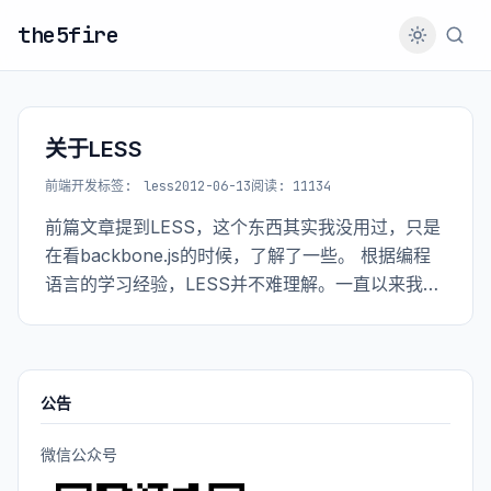
the5fire
关于LESS
前端开发
标签:
less
2012-06-13
阅读: 11134
前篇文章提到LESS，这个东西其实我没用过，只是
在看backbone.js的时候，了解了一些。 根据编程
语言的学习经验，LESS并不难理解。一直以来我们
接触的CSS其实都是静态的。每一个id或者一个
class就是一个单元，每句话（描述，如：
color:red;）也是一个单元
公告
微信公众号