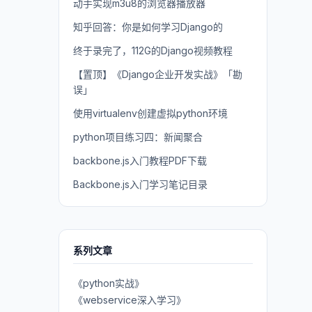
动手实现m3u8的浏览器播放器
知乎回答：你是如何学习Django的
终于录完了，112G的Django视频教程
【置顶】《Django企业开发实战》「勘
误」
使用virtualenv创建虚拟python环境
python项目练习四：新闻聚合
backbone.js入门教程PDF下载
Backbone.js入门学习笔记目录
系列文章
《python实战》
《webservice深入学习》