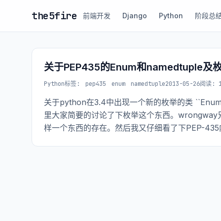
the5fire
前端开发
Django
Python
阶段总
关于PEP435的Enum和namedtuple
Python
标签:
pep435
enum
namedtuple
2013-05-26
阅读: 1
关于python在3.4中出现一个新的枚举的类 ``En
里大家简要的讨论了下枚举这个东西。wrongway
样一个东西的存在。然后我又仔细看了下PEP-43