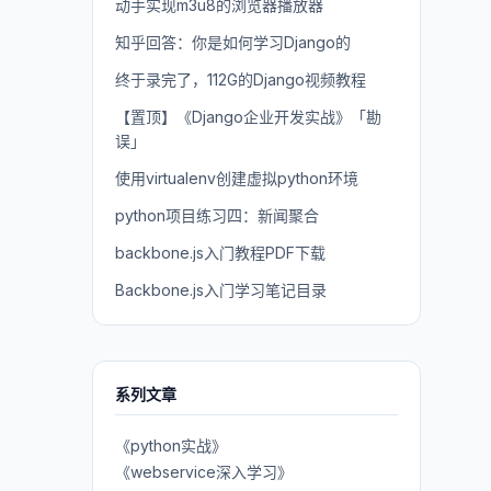
动手实现m3u8的浏览器播放器
知乎回答：你是如何学习Django的
终于录完了，112G的Django视频教程
【置顶】《Django企业开发实战》「勘
误」
使用virtualenv创建虚拟python环境
python项目练习四：新闻聚合
backbone.js入门教程PDF下载
Backbone.js入门学习笔记目录
系列文章
《python实战》
《webservice深入学习》