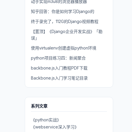
动手实现m3u8的浏览器播放器
知乎回答：你是如何学习Django的
终于录完了，112G的Django视频教程
【置顶】《Django企业开发实战》「勘
误」
使用virtualenv创建虚拟python环境
python项目练习四：新闻聚合
backbone.js入门教程PDF下载
Backbone.js入门学习笔记目录
系列文章
《python实战》
《webservice深入学习》