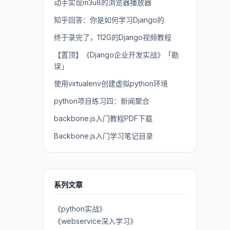
动手实现m3u8的浏览器播放器
知乎回答：你是如何学习Django的
终于录完了，112G的Django视频教程
【置顶】《Django企业开发实战》「勘
误」
使用virtualenv创建虚拟python环境
python项目练习四：新闻聚合
backbone.js入门教程PDF下载
Backbone.js入门学习笔记目录
系列文章
《python实战》
《webservice深入学习》