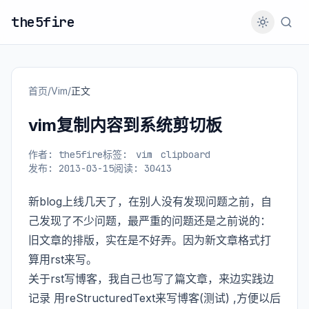
the5fire
首页
/
Vim
/
正文
vim复制内容到系统剪切板
作者: the5fire
标签:
vim
clipboard
发布: 2013-03-15
阅读: 30413
新blog上线几天了，在别人没有发现问题之前，自
己发现了不少问题，最严重的问题还是之前说的：
旧文章的排版，实在是不好弄。因为新文章格式打
算用rst来写。
关于rst写博客，我自己也写了篇文章，来边实践边
记录
用reStructuredText来写博客(测试)
,方便以后