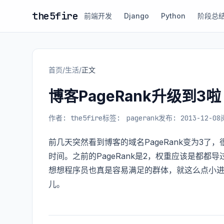
the5fire
前端开发
Django
Python
阶段总
首页
/
生活
/
正文
博客PageRank升级到3啦
作者: the5fire
标签:
pagerank
发布: 2013-12-08
前几天突然看到博客的域名PageRank变为3了，很是高兴
时间。之前的PageRank是2，权重应该是都都导
想想程序员也真是容易满足的群体，就这么点小进
儿。