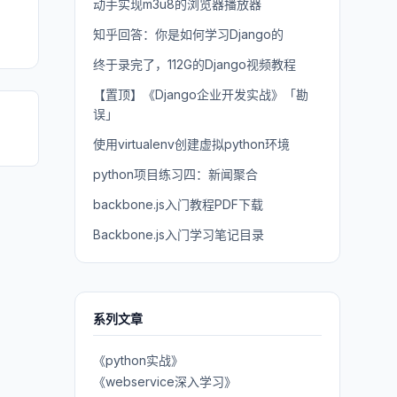
动手实现m3u8的浏览器播放器
知乎回答：你是如何学习Django的
终于录完了，112G的Django视频教程
【置顶】《Django企业开发实战》「勘
误」
使用virtualenv创建虚拟python环境
python项目练习四：新闻聚合
backbone.js入门教程PDF下载
Backbone.js入门学习笔记目录
系列文章
《python实战》
《webservice深入学习》