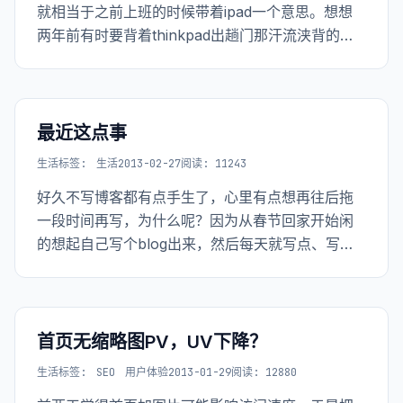
就相当于之前上班的时候带着ipad一个意思。想想
两年前有时要背着thinkpad出趟门那汗流浃背的情
景，可真是“萝莉”和“壮汉”不可兼得，不然人定唾之
(^_^)。
最近这点事
生活
标签:
生活
2013-02-27
阅读: 11243
好久不写博客都有点手生了，心里有点想再往后拖
一段时间再写，为什么呢？因为从春节回家开始闲
的想起自己写个blog出来，然后每天就写点、写
点，到现在也算是完了。不过在一个产品的视角来
说，这才算是开发完成，还不能算是一个完成的产
品。即便如此，因为一直focus在这事上，每天有空
就写代码，导致其他事情都没做，比如说写一个年
首页无缩略图PV，UV下降？
终总结，读完《持续交付》等。 目前最头疼的事就
生活
标签:
SEO
用户体验
2013-01-29
阅读: 12880
是这些...