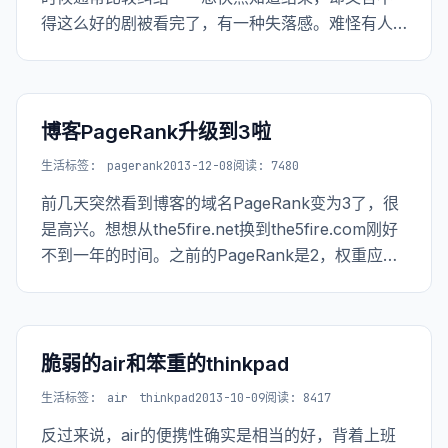
得这么好的剧被看完了，有一种失落感。难怪有人
说，世人的不幸有两种：1. 追求幸福而不得者；2.
苦苦追求，终于到达幸福者。
博客PageRank升级到3啦
生活
标签:
pagerank
2013-12-08
阅读: 7480
前几天突然看到博客的域名PageRank变为3了，很
是高兴。想想从the5fire.net换到the5fire.com刚好
不到一年的时间。之前的PageRank是2，权重应该
是都都导过来了。 想想程序员也真是容易满足的群
体，就这么点小进步也够兴奋半天的。 真是一台电
脑加一碗意大利面就能打发的主儿。
脆弱的air和笨重的thinkpad
生活
标签:
air
thinkpad
2013-10-09
阅读: 8417
反过来说，air的便携性确实是相当的好，背着上班