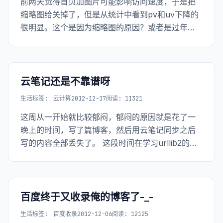
前两天觉得首页加图片可能影响访问速度，于是把
缩略图给关掉了，但是从统计中看到pv和uv下降的
很明显。这个是因为缩略图的原因？或者是过年
了，大家都回家了？于是又把缩略图打开了，看看
是什么原因。 <a
href="http://www.the5fire.net/wp-content
云笔记还是不靠谱呀
生活
标签:
云计算
2012-12-17
阅读: 11321
这周从一开始就比较郁闷，郁闷的原因就是花了一
晚上的时间，写了篇博客，然后用云笔记同步之后
写的内容全部丢失了。 这段时间在学习urllib2的源
码，博客上大家可以看到的已经有三篇了，第四篇
在周末的时候写好了，然后周一到公司用云笔记同
步了一下，发现没有同步过来，想到可能是因为在
家的
百度终于又收录俺的博客了-_-
生活
标签:
百度收录
2012-12-06
阅读: 12125