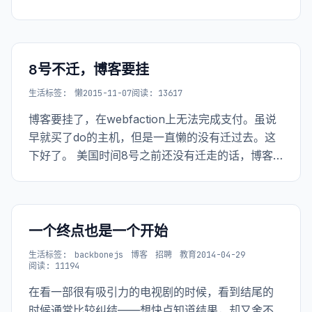
8号不迁，博客要挂
生活
标签:
懒
2015-11-07
阅读: 13617
博客要挂了，在webfaction上无法完成支付。虽说
早就买了do的主机，但是一直懒的没有迁过去。这
下好了。 美国时间8号之前还没有迁走的话，博客
应该会被停机吧。
一个终点也是一个开始
生活
标签:
backbonejs
博客
招聘
教育
2014-04-29
阅读: 11194
在看一部很有吸引力的电视剧的时候，看到结尾的
时候通常比较纠结——想快点知道结果，却又舍不