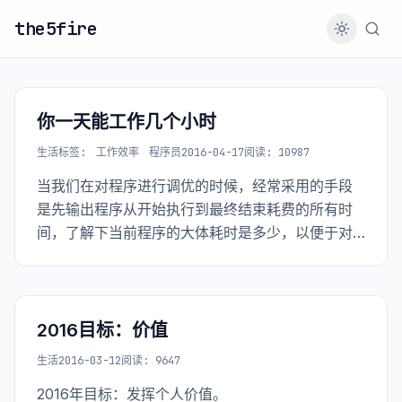
the5fire
你一天能工作几个小时
生活
标签:
工作效率
程序员
2016-04-17
阅读: 10987
当我们在对程序进行调优的时候，经常采用的手段
是先输出程序从开始执行到最终结束耗费的所有时
间，了解下当前程序的大体耗时是多少，以便于对
之后的优化做一个比对。之后要做的就是输出程序
执行过程中调用到的所有函数的执行时间。放到
Python中的话就是每个函数都增加这么一个装饰
器::
2016目标：价值
生活
2016-03-12
阅读: 9647
2016年目标：发挥个人价值。