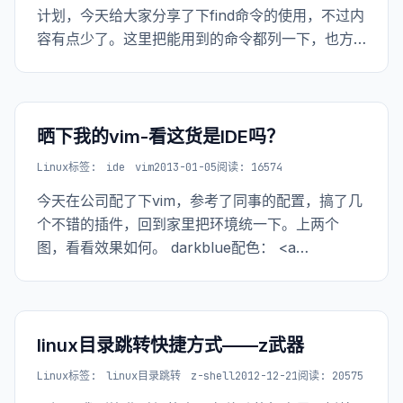
计划，今天给大家分享了下find命令的使用，不过内
容有点少了。这里把能用到的命令都列一下，也方
便以后查找使用。<br> </p> <p> 开始吧。<br>
</p> <p> find是linux下很强大的搜索工具,但速度
晒下我的vim-看这货是IDE吗？
Linux
标签:
ide
vim
2013-01-05
阅读: 16574
今天在公司配了下vim，参考了同事的配置，搞了几
个不错的插件，回到家里把环境统一下。上两个
图，看看效果如何。 darkblue配色： <a
href="http://www.the5fire.net/wp-
content/uploads/2013/01/vim.png"><img
linux目录跳转快捷方式——z武器
Linux
标签:
linux目录跳转
z-shell
2012-12-21
阅读: 20575