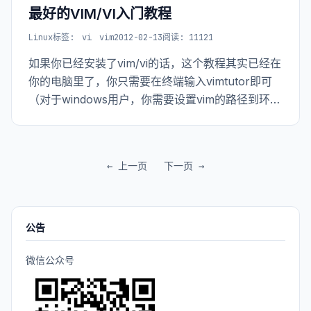
最好的VIM/VI入门教程
Linux
标签:
vi
vim
2012-02-13
阅读: 11121
如果你已经安装了vim/vi的话，这个教程其实已经在
你的电脑里了，你只需要在终端输入vimtutor即可
（对于windows用户，你需要设置vim的路径到环境
变量的path中）。昨天晚上看了看这个教程，很不
错，花个半小时看完，能让你进入vim世界的大门。
这里粘
← 上一页
下一页 →
公告
微信公众号