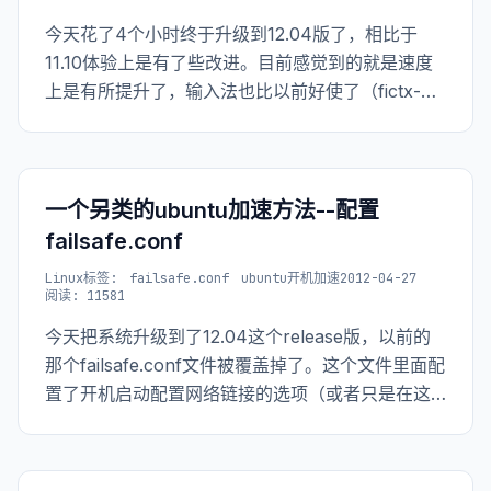
今天花了4个小时终于升级到12.04版了，相比于
11.10体验上是有了些改进。目前感觉到的就是速度
上是有所提升了，输入法也比以前好使了（fictx-
sunpinyin输入法），其他的倒是没感觉。 另外，网
上大多数的文章都会写装完系统，要装一些常用软
件，如dock、tweak、c
一个另类的ubuntu加速方法--配置
failsafe.conf
Linux
标签:
failsafe.conf
ubuntu开机加速
2012-04-27
阅读: 11581
今天把系统升级到了12.04这个release版，以前的
那个failsafe.conf文件被覆盖掉了。这个文件里面配
置了开机启动配置网络链接的选项（或者只是在这
里进行错误处理罢了），但是这个文件就是让我的
点开机启动慢的原因所在，看下图。 <a
href="http://www.t