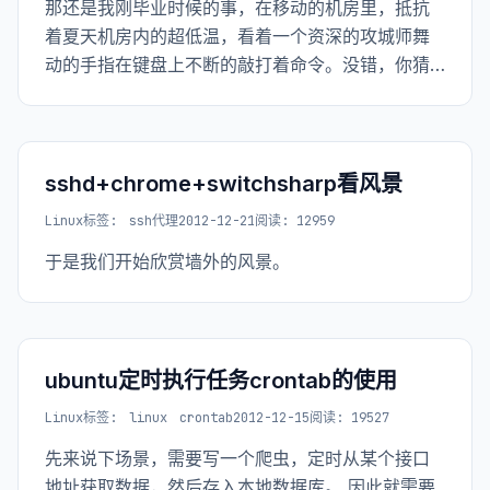
那还是我刚毕业时候的事，在移动的机房里，抵抗
着夏天机房内的超低温，看着一个资深的攻城师舞
动的手指在键盘上不断的敲打着命令。没错，你猜
对了，他在用shell和vim调试程序。那时我对linux
命令不算很熟悉，除了他敲的cd .. 和cd ../..是什么
意思，其他的都不太清楚，因此在之后我对linux产
生了极大的兴趣，我唯一的想法就是能够像他那样
sshd+chrome+switchsharp看风景
不假思索的敲出cd .. cd ../../..
Linux
标签:
ssh代理
2012-12-21
阅读: 12959
于是我们开始欣赏墙外的风景。
ubuntu定时执行任务crontab的使用
Linux
标签:
linux
crontab
2012-12-15
阅读: 19527
先来说下场景，需要写一个爬虫，定时从某个接口
地址获取数据，然后存入本地数据库。 因此就需要