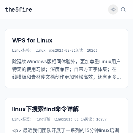
the5fire
WPS for Linux
Linux
标签:
linux
wps
2013-02-01
阅读: 10263
除延续Windows版相同体验外，更加尊重Linux用户
特定的使用习惯；深度兼容；自带方正字体集；在
线模板和素材使文档创作更加轻松高效；还有更多
爱上WPS的理由，等待你的发现…… <h2>原生跨
平台：</h2> <h3>高效（效率）</h3> <ul> <li>
更快的启动速度<
linux下搜索find命令详解
Linux
标签:
find详解
linux
2013-01-14
阅读: 16257
<p> 最近我们团队开展了一系列的15分钟linux培训